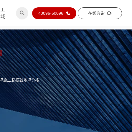
施工
40096-50096
在线咨询
区域
坪施工,防腐蚀地坪价格