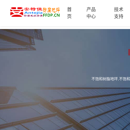
首
产品
技术
首
页
中心
支持
页
产
品
中
技
心
术
支
服
持
务
案
新
不饱和树脂地坪,不饱
例
闻
资
服
讯
务
区
域
联
电
系
话