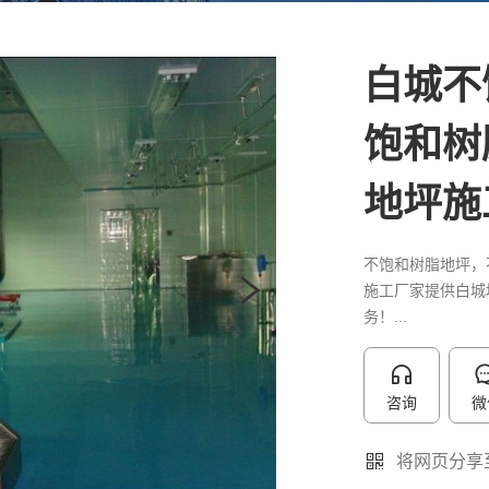
白城不
饱和树
地坪施
不饱和树脂地坪，
施工厂家提供白城
务！...
咨询
微
将网页分享