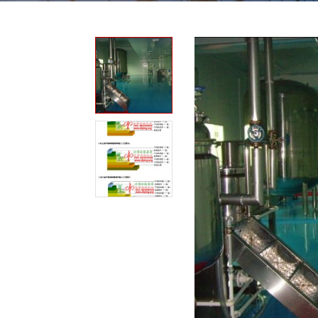
我
咨
们
询