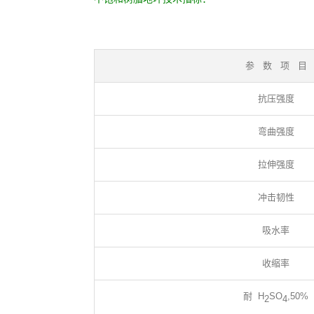
参 数 项 目
抗压强度
弯曲强度
拉伸强度
冲击韧性
吸水率
收缩率
耐 H
SO
,50%
2
4