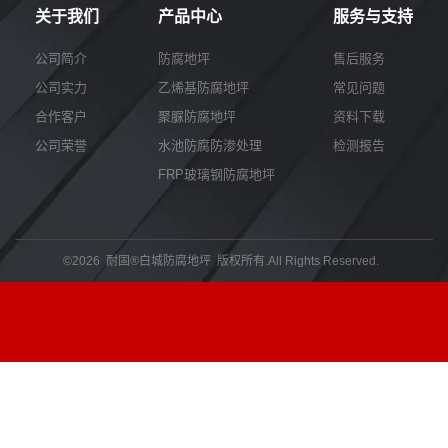
我
咨
关于我们
产品中心
服务与支持
们
询
公司简介
防腐地坪
售后服务
公司实力
乙烯基防腐地坪
常见问题
合作客户
聚脲防腐地坪
资料下载
公司荣誉
水池防腐防渗处理
检测报告
FRP玻璃钢防腐地坪
©2026 耐固®白城防腐地坪 版权所有.All Rights Reserved.