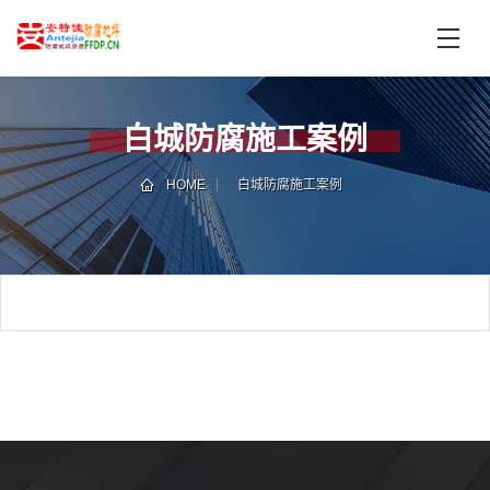
首
页
产
品
白城防腐施工案例
中
技
心
术
HOME
白城防腐施工案例
支
服
持
务
案
新
例
闻
资
服
讯
务
区
域
联
电
系
话