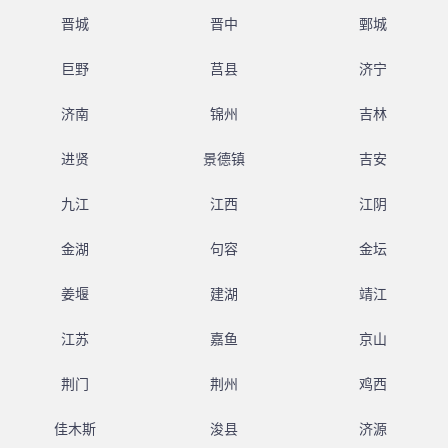
晋城
晋中
鄄城
巨野
莒县
济宁
济南
锦州
吉林
进贤
景德镇
吉安
九江
江西
江阴
金湖
句容
金坛
姜堰
建湖
靖江
江苏
嘉鱼
京山
荆门
荆州
鸡西
佳木斯
浚县
济源