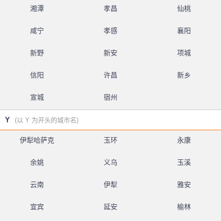
湘潭
孝昌
仙桃
咸宁
孝感
襄阳
新野
新安
项城
信阳
许昌
新乡
宣城
宿州
Y
(以 Y 为开头的城市名)
伊犁哈萨克
玉环
永康
余姚
义乌
玉溪
云南
伊犁
雅安
宜宾
延安
榆林