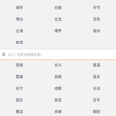
保亭
白银
毕节
博白
北流
百色
北海
博罗
亳州
蚌埠
C
(以 C 为开头的城市名)
苍南
长兴
慈溪
楚雄
昌都
昌吉
长宁
成都
长治
昌乐
昌邑
茌平
曹县
赤峰
朝阳