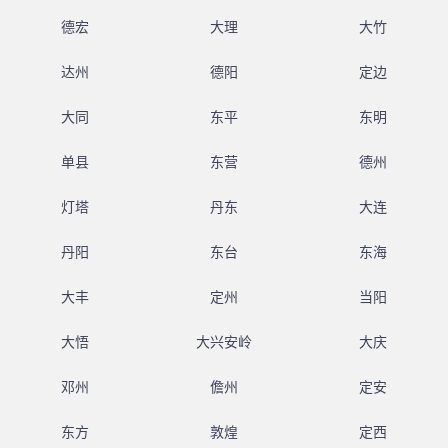
德宏
大理
大竹
达州
德阳
定边
大同
东平
东明
单县
东营
德州
灯塔
丹东
大连
丹阳
东台
东海
大丰
定州
当阳
大悟
大兴安岭
大庆
邓州
儋州
定安
东方
敦煌
定西