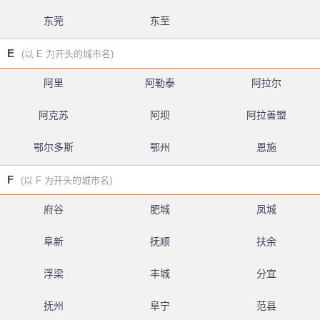
东莞
东至
E
(以 E 为开头的城市名)
阿里
阿勒泰
阿拉尔
阿克苏
阿坝
阿拉善盟
鄂尔多斯
鄂州
恩施
F
(以 F 为开头的城市名)
府谷
肥城
凤城
阜新
抚顺
扶余
浮梁
丰城
分宜
抚州
阜宁
范县