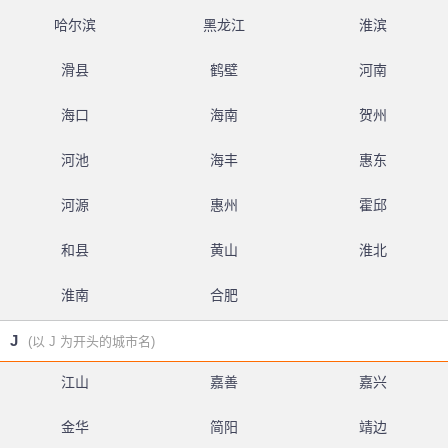
哈尔滨
黑龙江
淮滨
滑县
鹤壁
河南
海口
海南
贺州
河池
海丰
惠东
河源
惠州
霍邱
和县
黄山
淮北
淮南
合肥
J
(以 J 为开头的城市名)
江山
嘉善
嘉兴
金华
简阳
靖边