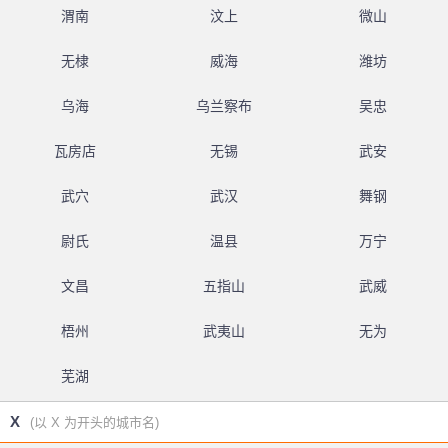
渭南
汶上
微山
无棣
威海
潍坊
乌海
乌兰察布
吴忠
瓦房店
无锡
武安
武穴
武汉
舞钢
尉氏
温县
万宁
文昌
五指山
武威
梧州
武夷山
无为
芜湖
X
(以 X 为开头的城市名)