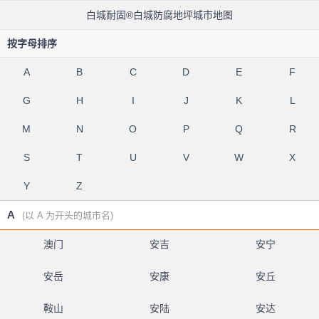
白城耐固®白城防腐地坪城市地图
按字母排序
A
B
C
D
E
F
G
H
I
J
K
L
M
N
O
P
Q
R
S
T
U
V
W
X
Y
Z
A
(以 A 为开头的城市名)
澳门
安吉
安宁
安岳
安康
安丘
鞍山
安陆
安达