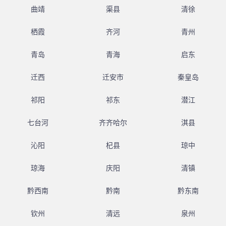
曲靖
渠县
清徐
栖霞
齐河
青州
青岛
青海
启东
迁西
迁安市
秦皇岛
祁阳
祁东
潜江
七台河
齐齐哈尔
淇县
沁阳
杞县
琼中
琼海
庆阳
清镇
黔西南
黔南
黔东南
钦州
清远
泉州