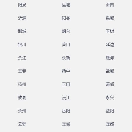
阳泉
运城
沂南
沂源
阳谷
禹城
郓城
烟台
玉树
银川
营口
延边
余江
永新
鹰潭
宜春
扬中
盐城
扬州
玉田
燕郊
攸县
沅江
永兴
永州
岳阳
益阳
云梦
宜城
宜都