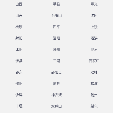
山西
莘县
寿光
山东
石嘴山
沈阳
松原
四平
上饶
射阳
泗阳
泗洪
沭阳
苏州
沙河
涉县
三河
石家庄
邵东
邵阳县
双峰
邵阳
随县
松滋
沙洋
神农架
随州
十堰
双鸭山
绥化