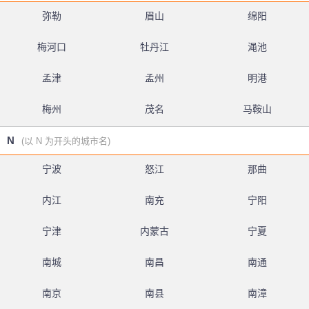
弥勒
眉山
绵阳
梅河口
牡丹江
渑池
孟津
孟州
明港
梅州
茂名
马鞍山
N
(以 N 为开头的城市名)
宁波
怒江
那曲
内江
南充
宁阳
宁津
内蒙古
宁夏
南城
南昌
南通
南京
南县
南漳