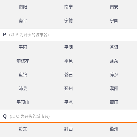
南阳
南宁
南安
南平
宁德
宁国
P
(以 P 为开头的城市名)
平阳
平湖
普洱
攀枝花
平邑
蓬莱
盘锦
磐石
萍乡
沛县
邳州
濮阳
平顶山
平凉
莆田
Q
(以 Q 为开头的城市名)
黔东
黔西
衢州