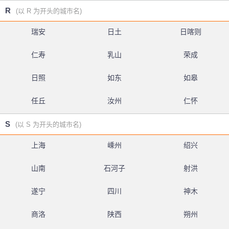
R
(以 R 为开头的城市名)
瑞安
日土
日喀则
仁寿
乳山
荣成
日照
如东
如皋
任丘
汝州
仁怀
S
(以 S 为开头的城市名)
上海
嵊州
绍兴
山南
石河子
射洪
遂宁
四川
神木
商洛
陕西
朔州