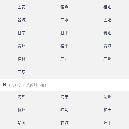
固安
馆陶
桂阳
谷城
广水
固始
甘南
甘肃
贵阳
贵州
桂平
贵港
桂林
广西
广州
广东
H
(以 H 为开头的城市名)
海盐
海宁
湖州
杭州
红河
和田
哈密
韩城
汉中