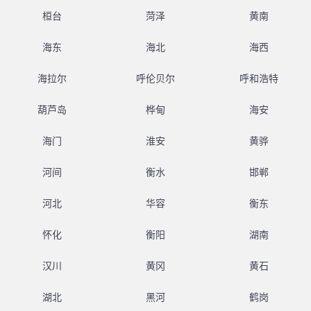
桓台
菏泽
黄南
海东
海北
海西
海拉尔
呼伦贝尔
呼和浩特
葫芦岛
桦甸
海安
海门
淮安
黄骅
河间
衡水
邯郸
河北
华容
衡东
怀化
衡阳
湖南
汉川
黄冈
黄石
湖北
黑河
鹤岗