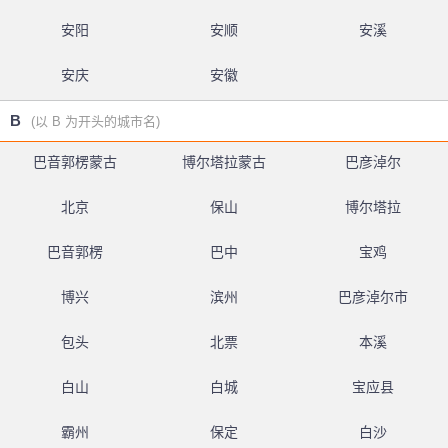
安阳
安顺
安溪
安庆
安徽
B
(以 B 为开头的城市名)
巴音郭楞蒙古
博尔塔拉蒙古
巴彦淖尔
北京
保山
博尔塔拉
巴音郭楞
巴中
宝鸡
博兴
滨州
巴彦淖尔市
包头
北票
本溪
白山
白城
宝应县
霸州
保定
白沙