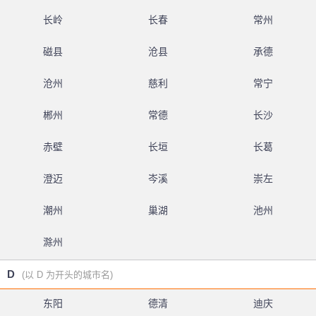
长岭
长春
常州
磁县
沧县
承德
沧州
慈利
常宁
郴州
常德
长沙
赤壁
长垣
长葛
澄迈
岑溪
崇左
潮州
巢湖
池州
滁州
D
(以 D 为开头的城市名)
东阳
德清
迪庆