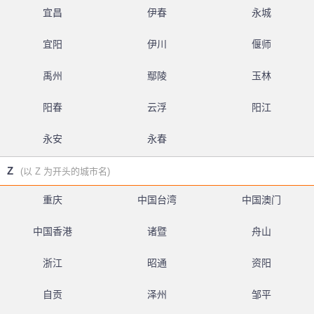
宜昌
伊春
永城
宜阳
伊川
偃师
禹州
鄢陵
玉林
阳春
云浮
阳江
永安
永春
Z
(以 Z 为开头的城市名)
重庆
中国台湾
中国澳门
中国香港
诸暨
舟山
浙江
昭通
资阳
自贡
泽州
邹平