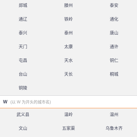
郯城
滕州
泰安
通辽
铁岭
通化
泰兴
泰州
唐山
天门
太康
通许
屯昌
天水
铜仁
台山
天长
桐城
铜陵
W
(以 W 为开头的城市名)
武义县
温岭
温州
文山
五家渠
乌鲁木齐