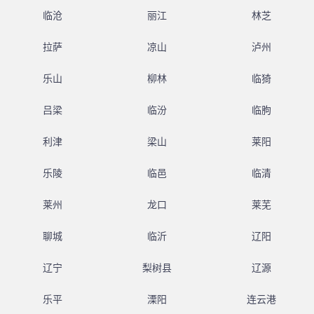
临沧
丽江
林芝
拉萨
凉山
泸州
乐山
柳林
临猗
吕梁
临汾
临朐
利津
梁山
莱阳
乐陵
临邑
临清
莱州
龙口
莱芜
聊城
临沂
辽阳
辽宁
梨树县
辽源
乐平
溧阳
连云港