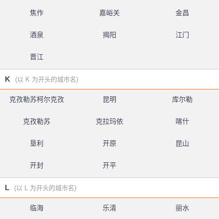
焦作
嘉峪关
金昌
酒泉
揭阳
江门
晋江
K
(以 K 为开头的城市名)
克孜勒苏柯尔克孜
昆明
库尔勒
克孜勒苏
克拉玛依
喀什
垦利
开原
昆山
开封
开平
L
(以 L 为开头的城市名)
临海
乐清
丽水