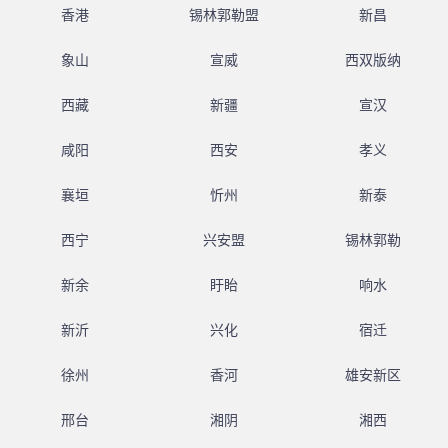
香港
锡林郭勒盟
新昌
象山
宣威
西双版纳
西藏
新疆
宣汉
咸阳
西安
孝义
襄垣
忻州
新泰
西宁
兴安盟
锡林郭勒
新余
盱眙
响水
新沂
兴化
宿迁
徐州
香河
雄安新区
邢台
湘阴
湘西