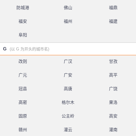
防城港
佛山
福鼎
福安
福州
福建
阜阳
G
(以 G 为开头的城市名)
改则
广汉
甘孜
广元
广安
高平
冠县
高唐
广饶
高密
格尔木
果洛
固原
公主岭
高安
赣州
灌云
灌南