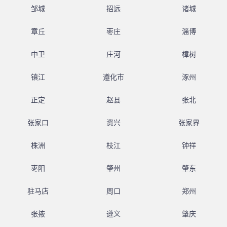
邹城
招远
诸城
章丘
枣庄
淄博
中卫
庄河
樟树
镇江
遵化市
涿州
正定
赵县
张北
张家口
资兴
张家界
株洲
枝江
钟祥
枣阳
肇州
肇东
驻马店
周口
郑州
张掖
遵义
肇庆