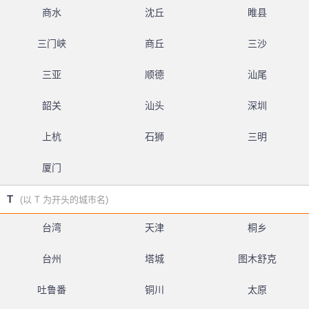
商水
沈丘
睢县
三门峡
商丘
三沙
三亚
顺德
汕尾
韶关
汕头
深圳
上杭
石狮
三明
厦门
T
(以 T 为开头的城市名)
台湾
天津
桐乡
台州
塔城
图木舒克
吐鲁番
铜川
太原