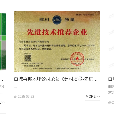
编《绿色建材评价 高固体分防腐蚀涂料》国家团体标准
白城喜邦地坪公司荣获《建材质量-先进技术推荐企业》称号
体分
...
由
对于
建筑
2025-03-22
MORE>>
邦防
标准.
2
E>>
的防