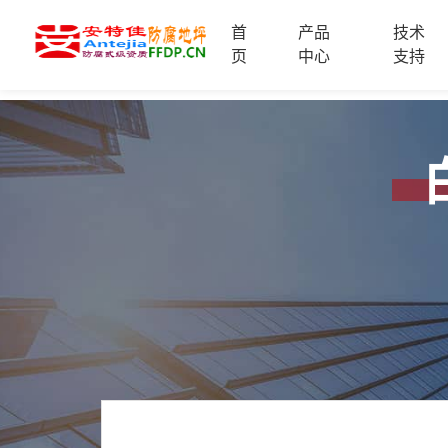
首
产品
技术
首
页
中心
支持
页
产
品
中
技
心
术
支
服
持
务
案
新
例
闻
资
服
讯
务
区
域
联
电
系
话