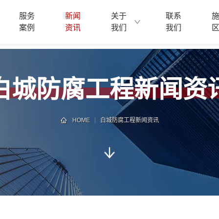
服务
新闻
关于
联系
案例
资讯
我们
我们
白城防腐工程新闻资
HOME
白城防腐工程新闻资讯