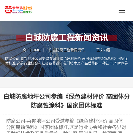
首
页
产
品
白城防腐工程新闻资讯
中
技
心
术
HOME
白城防腐工程新闻资讯
正文内容
支
防腐公司-喜邦地坪公司受邀参编《绿色建材评价 高固体分防腐蚀涂料》国家团
服
体标准,这是行业协会和社会各界对于我们技术及产品质量的一种认可,同时也是
持
务
一种鞭策,喜邦防腐事业部要不断创新,开发出更多更好的符合市场需求的防腐产
品.
案
新
例
闻
资
白城防腐地坪公司参编《绿色建材评价 高固体分
服
讯
务
防腐蚀涂料》国家团体标准
区
域
防腐公司-喜邦地坪公司受邀参编《绿色建材评价 高固体
联
电
分防腐蚀涂料》国家团体标准,这是行业协会和社会各界对
系
话