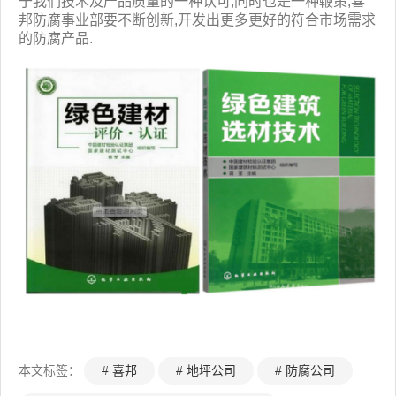
于我们技术及产品质量的一种认可,同时也是一种鞭策,喜
我
咨
们
询
邦防腐事业部要不断创新,开发出更多更好的符合市场需求
的防腐产品.
本文标签：
# 喜邦
# 地坪公司
# 防腐公司