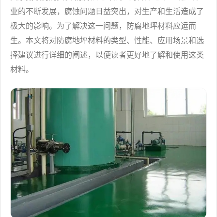
我
咨
们
询
业的不断发展，腐蚀问题日益突出，对生产和生活造成了
极大的影响。为了解决这一问题，防腐地坪材料应运而
生。本文将对防腐地坪材料的类型、性能、应用场景和选
择建议进行详细的阐述，以便读者更好地了解和使用这类
材料。