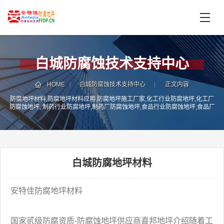
首
页
产
品
白城防腐蚀技术支持中心
中
技
心
术
HOME
白城防腐蚀技术支持中心
正文内容
支
防腐地坪材料,防腐地坪材料应用,防腐地坪施工厂家,化工行业防腐地坪,化工厂
服
防腐蚀地坪,.制药行业防腐地坪,制药厂防腐蚀地坪,食品行业防腐蚀地坪,食品厂
持
务
防腐地坪,电子行业防腐蚀地坪,电子厂防腐地坪,电镀厂防腐蚀地坪,重工业防腐
蚀地坪,铜工业防腐蚀地坪
案
新
例
闻
资
白城防腐地坪材料
服
讯
务
区
安特佳防腐地坪材料
域
联
电
系
话
国家贰级防腐资质-防腐蚀地坪供应商喜邦地坪介绍随着工